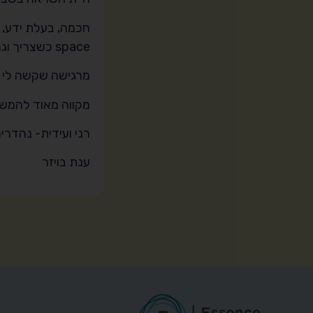
חכמה, בעלת ידע, צ
space כשצריך וגם שולחת חומרים להתעוררות כשצריך.
מרגישה שקשה לי ל
מקווה מאוד להמשי
רני ועידית- נהדרים
ענת בויזר