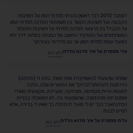
דצמבר 2013 דבר ראשון נהניתי.למדתי המון על חשיבות
הקבוצה ועל חשיבות הקשר בין משתתפי הסדנה.למדתי המון
על ההבדל בין הרצאה לסדנה.למדתי על חשיבות הפעלת
המשתתפים ועל התפקיד החשוב של המנחה כמלווה דרך ולא
כצועד עצמו.למדתי המון אך גם סידרתי בעזרתך
עדי מספרת על איך סדנא נולדת
לחץ כאן
שמחה שהגעתי לכאןמיקדת אותי מאוד, נתת לי (ולכולנו)
הזדמנות להנחותו"לבדוק" את התוצרים שלנו, הלכה
למעשה.והיית מקסימה, מצחיקה, מעניינת, מקצועית מאוד!
אומנם חוץ מההזמנה, שהשקעתי בה, לא המשכתי בבניית
הסדנהאבל כבר יש לי מועד להתחלה כך שאין לי ברירה, אלא
לסיים לבנות
גלית מספרת על איך סדנא נולדת
לחץ כאן