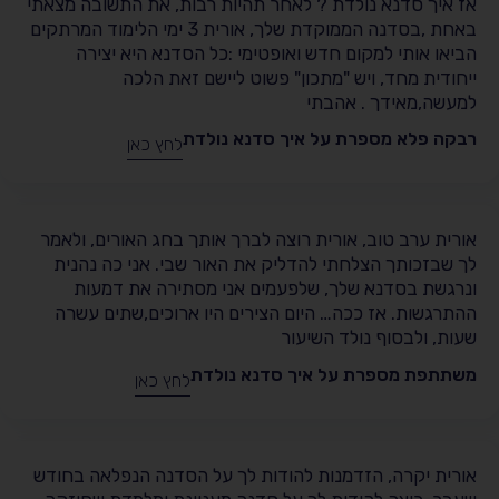
אז איך סדנא נולדת ? לאחר תהיות רבות, את התשובה מצאתי
באחת ,בסדנה הממוקדת שלך, אורית 3 ימי הלימוד המרתקים
הביאו אותי למקום חדש ואופטימי :כל הסדנא היא יצירה
ייחודית מחד, ויש "מתכון" פשוט ליישם זאת הלכה
למעשה,מאידך . אהבתי
רבקה פלא מספרת על איך סדנא נולדת
לחץ כאן
אורית ערב טוב, אורית רוצה לברך אותך בחג האורים, ולאמר
לך שבזכותך הצלחתי להדליק את האור שבי. אני כה נהנית
ונרגשת בסדנא שלך, שלפעמים אני מסתירה את דמעות
ההתרגשות. אז ככה… היום הצירים היו ארוכים,שתים עשרה
שעות, ולבסוף נולד השיעור
משתתפת מספרת על איך סדנא נולדת
לחץ כאן
אורית יקרה, הזדמנות להודות לך על הסדנה הנפלאה בחודש