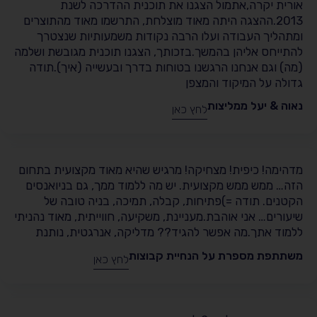
אורית יקרה,אתמול הצגנו את תוכנית ההדרכה לשנת
2013.ההצגה היתה מאוד מוצלחת, התרשמו מאוד מהתוצרים
ומתהליך העבודה ועלו הרבה נקודות משמעותיות שנצטרך
להתייחס אליהן בהמשך.בזכותך, הצגנו תוכנית מגובשת ושלמה
(מה) וגם אנחנו הרגשנו בטוחות בדרך ובעשייה (איך).תודה
גדולה על המיקוד והמצפן
נאוה & יעל ממליצות
לחץ כאן
מדהימה! כיפית! מצחיקה! מרגיש שהיא מאוד מקצועית בתחום
הזה… ממש ממש מקצועית. יש מה ללמוד ממך, גם בניואנסים
הקטנים. תודה =)פתיחות, קבלה, תמיכה, בניה טובה של
שיעורים… אני אוהבת.מעניינת, משקיעה, חווייתית, מאוד נהניתי
ללמוד אתך.מה אפשר להגיד?? מדליקה, אנרגטית, נותנת
משתתפת מספרת על הנחיית קבוצות
לחץ כאן