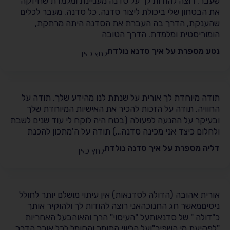
שעבר. רוצה להודות לך על סדנה מעניינת ומלמדת שחיזקה
את הבטחון שלי ביכולת ליצור סדנה. כל סדנה. מעבר לכלים
שהענקת, הדרך בה העברת את הסדנה היתה מרתקת,
הומוריסטית ומלמדת. הדרך הטובה
נטע מספרת על איך סדנא נולדת
לחץ כאן
תודה מיוחדת לך אורית על שנתת לנו מהידע שלך, תודה על
החוויה, תודה על הזכות להכיר את האישיות המיוחדת שלך
ובעיקר על ההנעה לפעולה (בטח היה לוקח לי עוד שנים לשבת
ולחלום כיצד אני מכינה סדנה…) תודה על ה'מתכון להכנת
דליה מספרת על איך סדנה נולדת
לחץ כאן
אורית אהובה (הדולה לסדנאות) אין עיתוי מושלם יותר לחולל
ניסיםמאשר חג החנוכהאני רוצה להודות לך ולהוקיר אותך
כ"דולה " של סדנאותעל "העיסוי" הרך והאוהבעל האחריות
"לפקיעת מי השפיר"ועל הליווי התומך והחומל לכל אורך הדרך