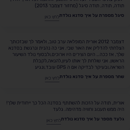
תודה, תודה, תודה סיגל (מחזור דצמבר 2013)
סיגל מספרת על איך סדנא נולדת
לחץ כאן
דצמבר 2012 אורית המופלאה ערב טוב, ולאמר לך שבזכותך
הצלחתי להדליק את האור שבי. אני כה נהנית ונרגשת בסדנא
שלך, אז ככה… היום הצירים היו ארוכים,ולבסוף נולד השיעור
הראשון. אני שולחת לך אותו לעיון,להנאה,לקבלת
השראה,ובעיקר לבדיקה אם ה GPS עובד,ונגיע
שחר מספרת על איך סדנא נולדת
לחץ כאן
אורית, תודה על הזכות להשתתף בסדנה הכל כך ייחודית שלך!
היה ממש תענוג וחוויה מדהימה. גלעד
גלעד מספר על איך סדנא נולדת
לחץ כאן